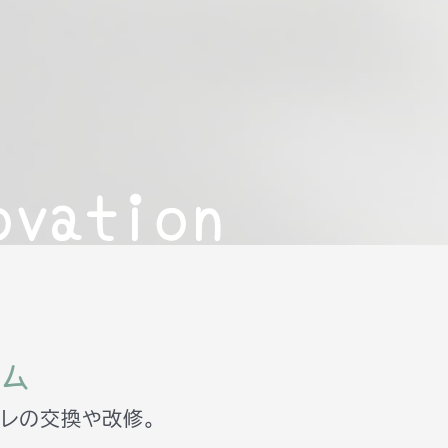
ovation
ム
イレの交換や改修。