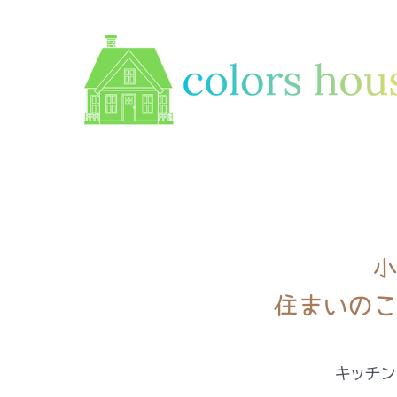
内
容
を
ス
キ
ッ
プ
小
住まいのこ
キッチン