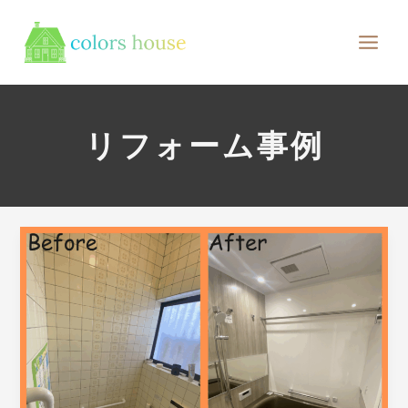
内
Main
容
Men
を
ス
キ
ッ
リフォーム事例
プ